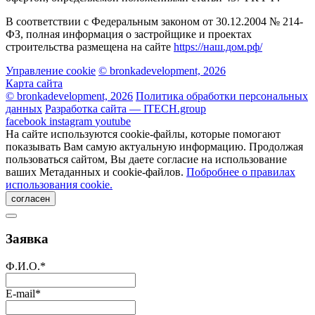
В соответствии с Федеральным законом от 30.12.2004 № 214-
ФЗ, полная информация о застройщике и проектах
строительства размещена на сайте
https://наш.дом.рф/
Управление cookie
© bronkadevelopment, 2026
Карта сайта
© bronkadevelopment, 2026
Политика обработки персональных
данных
Разработка сайта — ITECH.group
facebook
instagram
youtube
На сайте используются cookie-файлы, которые помогают
показывать Вам самую актуальную информацию. Продолжая
пользоваться сайтом, Вы даете согласие на использование
ваших Метаданных и cookie-файлов.
Побробнее о правилах
использования cookie.
согласен
Заявка
Ф.И.О.
*
E-mail
*