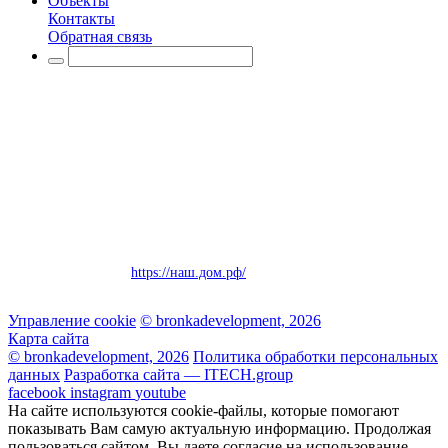
Объекты
Контакты
Обратная связь
Официальный сайт застройщика Бронка Девелопмент.
Все права на публикуемые на сайте материалы принадлежат Bronka
Development. Любая информация, представленная на данном сайте,
носит исключительно информационный характер и ни при каких
условиях не является публичной офертой, определяемой положениями
статьи 437 ГК РФ.
В соответствии с Федеральным законом от 30.12.2004 № 214-ФЗ,
полная информация о застройщике и проектах строительства
размещена на сайте
https://наш.дом.рф/
Управление cookie
© bronkadevelopment, 2026
Карта сайта
© bronkadevelopment, 2026
Политика обработки персональных
данных
Разработка сайта — ITECH.group
facebook
instagram
youtube
На сайте используются cookie-файлы, которые помогают
показывать Вам самую актуальную информацию. Продолжая
пользоваться сайтом, Вы даете согласие на использование